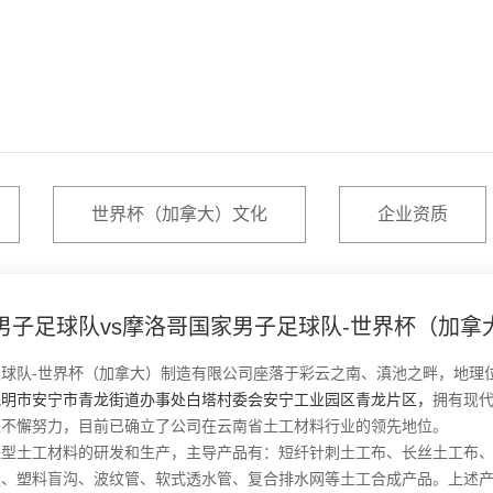
世界杯（加拿大）文化
企业资质
男子足球队vs摩洛哥国家男子足球队-世界杯（加拿
足球队-世界杯（加拿大）制造有限公司座落于彩云之南、滇池之畔，地理位
昆明市安宁市青龙街道办事处白塔村委会安宁工业园区青龙片区，
拥有现
来不懈努力，目前已确立了公司在云南省土工材料行业的领先地位。
工材料的研发和生产，主导产品有：短纤针刺土工布、长丝土工布、复合
板、塑料盲沟、波纹管、软式透水管、复合排水网等土工合成产品。上述