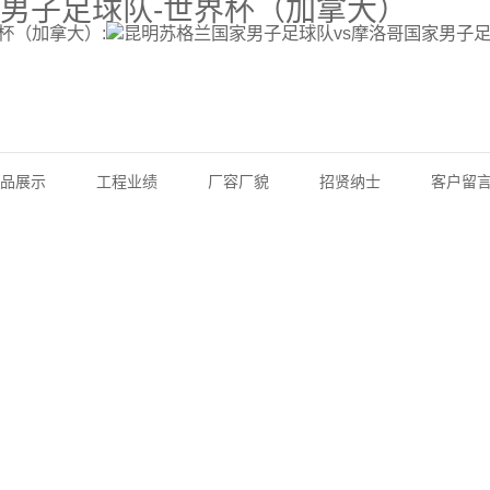
家男子足球队-世界杯（加拿大）
杯（加拿大）:
品展示
工程业绩
厂容厂貌
招贤纳士
客户留