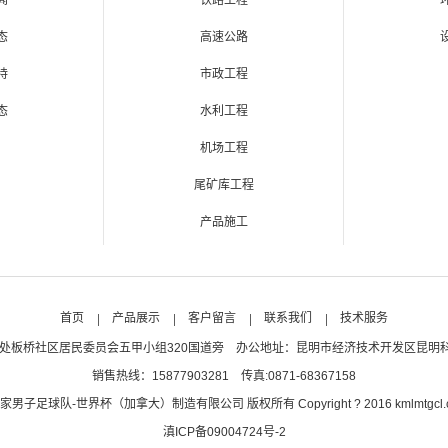
闻
铁路工程
态
高速公路
持
市政工程
态
水利工程
机场工程
尾矿库工程
产品施工
首页
产品展示
客户留言
联系我们
技术服务
处板桥社区居民委员会五甲小组320国道旁 办公地址：昆明市经济技术开发区昆明科技
销售热线：15877903281 传真:0871-68367158
世界杯（加拿大）制造有限公司 版权所有 Copyright ? 2016 kmlmtgcl.com kmlmtgc
滇ICP备09004724号-2