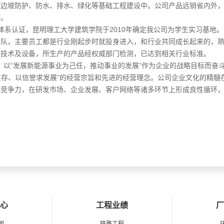
、边坡防护、防水、排水、绿化等基础工程建设中。公司产品远销省内外
誉。
1环境体系认证，昆明理工大学建筑学院于2010年确定我公司为学生实习基地。
团队，主要员工都是行业刚起步时就投身进入，和行业共同成长起来的，
业技术及设备，所生产的产品经权威部门检测，已达到相关行业标准。
以“发展新能源事业为己任，推动事业的发展”作为企业的战略目标而奋
存、以信誉求发展”的经营宗旨和先进的经营理念。公司企业文化的精髓
心竞争力，在研发市场、企业发展、客户网络等诸多环节上形成良性循环
心
工程业绩
厂