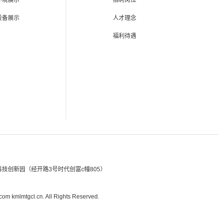
环境展示
招聘岗位
设备展示
人才理念
福利待遇
创新园（经开路3号时代创富c幢805）
l.cn. All Rights Reserved.