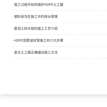
· 施工过程中如何保护HDPE土工膜
· 塑料盲沟在施工中的排水原理
· 膨润土防水毯的施工工艺介绍
· HDPE双壁波纹管施工的六大步骤
· 复合土工膜正确铺设施工方法