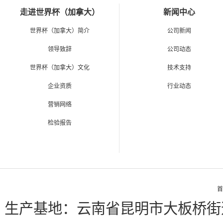
走进世界杯（加拿大）
新闻中心
世界杯（加拿大）简介
公司新闻
领导致辞
公司动态
世界杯（加拿大）文化
技术支持
企业资质
行业动态
营销网络
检验报告
首
生产基地：云南省昆明市大板桥街