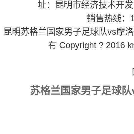
址：昆明市经济技术开发
销售热线：158
昆明苏格兰国家男子足球队vs摩
有 Copyright ? 2016 km
苏格兰国家男子足球队