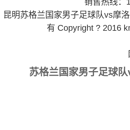
销售热线：158
昆明苏格兰国家男子足球队vs摩
有 Copyright ? 2016 km
苏格兰国家男子足球队