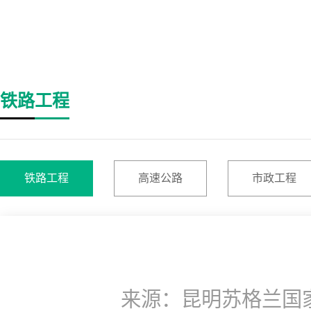
铁路工程
铁路工程
高速公路
市政工程
来源：昆明苏格兰国