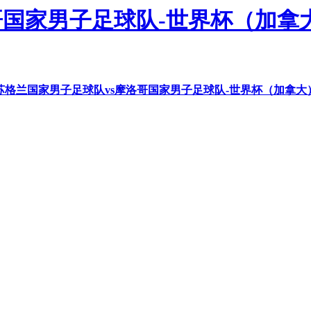
哥国家男子足球队-世界杯（加拿
苏格兰国家男子足球队vs摩洛哥国家男子足球队-世界杯（加拿大